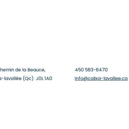
chemin de la Beauce,
‍450 ‍583-6470
a-lavallée (Qc) J0L 1A0
info@calixa-lavallee.ca