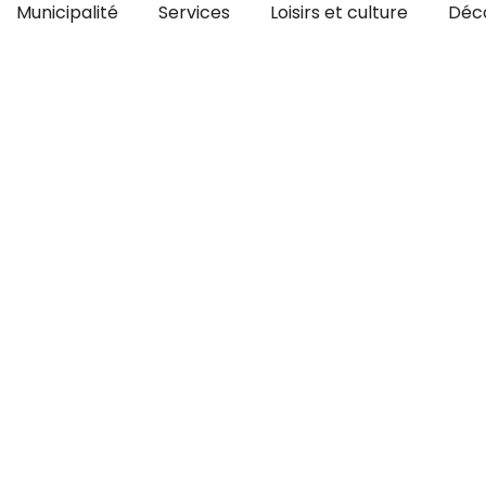
Ouvrir Municipalité
Ouvrir Services
Ouvrir Lo
Municipalité
Services
Loisirs et culture
Déco