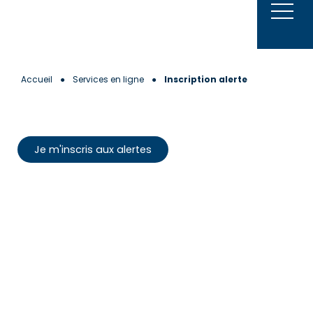
Aller
au
contenu
Accueil
●
Services en ligne
●
Inscription alerte
Je m'inscris aux alertes