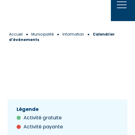
Aller
au
contenu
Accueil
●
Municipalité
●
Information
●
Calendrier
d’événements
Légende
Activité gratuite
Activité payante