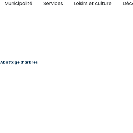
Ouvrir Municipalité
Ouvrir Services
Ouvrir Lo
Municipalité
Services
Loisirs et culture
Déco
Abattage d’arbres