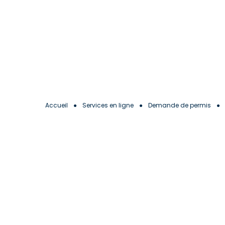
Aller
au
contenu
Accueil
●
Services en ligne
●
Demande de permis
●