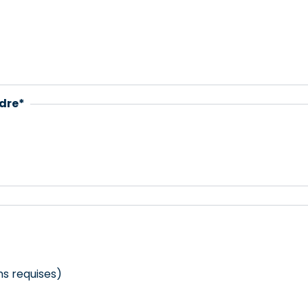
dre
*
ns requises)