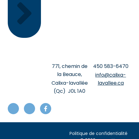
771, chemin de
‍450 ‍583-6470
la Beauce,
info@calixa-
Calixa-lavallée
lavallee.ca
(Qc) J0L 1A0
I
I
F
c
c
a
o
o
c
n
n
e
-
-
b
p
c
o
Politique de confidentialité
h
a
o