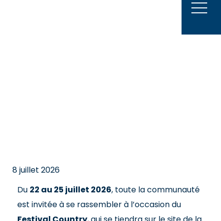
Aller
au
contenu
8 juillet 2026
Du
22 au 25 juillet 2026
, toute la communauté
est invitée à se rassembler à l’occasion du
Festival Country
, qui se tiendra sur le site de la