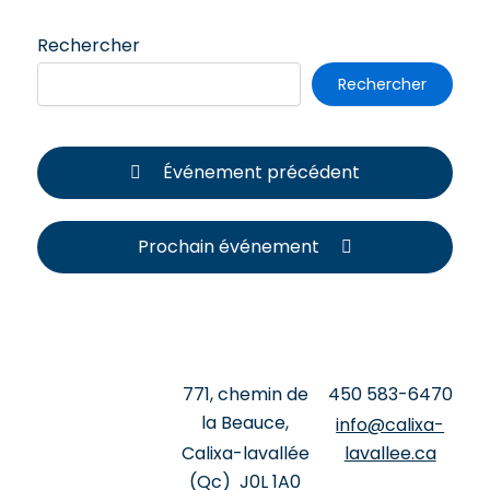
Rechercher
Rechercher
Événement précédent
Prochain événement
771, chemin de
‍450 ‍583-6470
la Beauce,
info@calixa-
Calixa-lavallée
lavallee.ca
(Qc) J0L 1A0