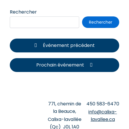
Rechercher
Rechercher
Événement précédent
Prochain événement
771, chemin de
‍450 ‍583-6470
la Beauce,
info@calixa-
Calixa-lavallée
lavallee.ca
(Qc) J0L 1A0