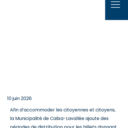
Aller
au
contenu
10 juin 2026
Afin d’accommoder les citoyennes et citoyens,
la Municipalité de Calixa-Lavallée ajoute des
périodes de distribution pour les billets donnant