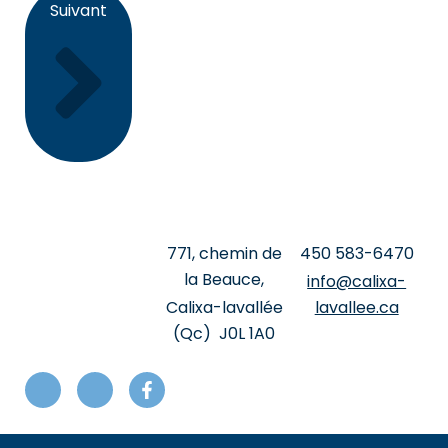
Suivant
771, chemin de
‍450 ‍583-6470
la Beauce,
info@calixa-
Calixa-lavallée
lavallee.ca
(Qc) J0L 1A0
I
I
F
c
c
a
o
o
c
n
n
e