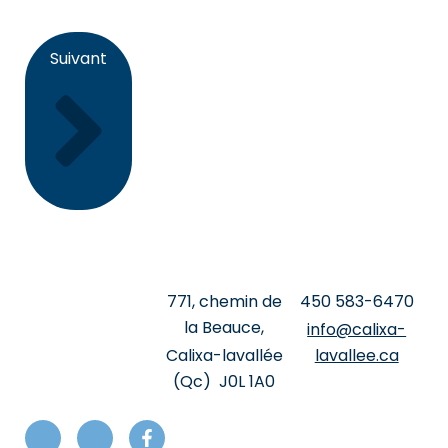
Suivant
Suivant
771, chemin de
‍450 ‍583-6470
la Beauce,
info@calixa-
Calixa-lavallée
lavallee.ca
(Qc) J0L 1A0
I
I
F
c
c
a